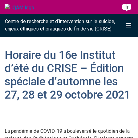
Raccourci vers le contenu
Raccourci vers le menu principal
Raccourci vers la recherche
Skip to main content
Skip to main menu
Skip to search
fr
Centre de recherche et d’intervention sur le suicide,
Me
enjeux éthiques et pratiques de fin de vie (CRISE)
Horaire du 16e Institut
d’été du CRISE – Édition
spéciale d’automne les
27, 28 et 29 octobre 2021
La pandémie de COVID-19 a bouleversé le quotidien de la