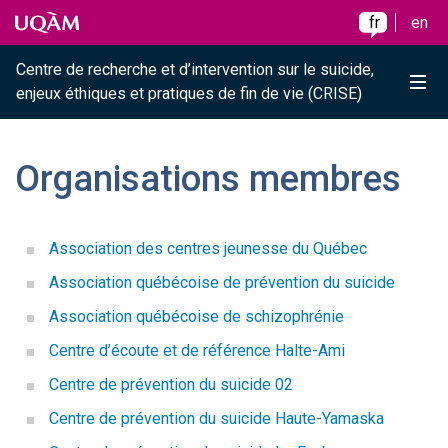
Raccourci vers le contenu
Raccourci vers le menu principal
Raccourci vers la recherche
Skip to main content
Skip to main menu
Skip to search
fr
en
Centre de recherche et d’intervention sur le suicide,
Me
enjeux éthiques et pratiques de fin de vie (CRISE)
Organisations membres
Association des centres jeunesse du Québec
Association québécoise de prévention du suicide
Association québécoise de schizophrénie
Centre d’écoute et de référence Halte-Ami
Centre de prévention du suicide 02
Centre de prévention du suicide Haute-Yamaska