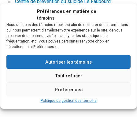
Centre de prévention du suicide Le Faubourg
Préférences en matière de
Centre de prévention du suicide Québec
témoins
Centre prévention suicide les Deux Rives (CPS2R)
Nous utilisons des témoins (cookies) afin de collecter des informations
qui nous permettent d’améliorer votre expérience sur le site, de vous
Centres jeunesse de Montréal
proposer des contenus vidéo, d’analyser les statistiques de
fréquentation, etc. Vous pouvez personnaliser votre choix en
CLSC Lac-St-Louis
sélectionnant « Préférences ».
CLSC Pierrefonds
Autoriser les témoins
JEVI Centre de prévention du suicide – Estrie
Regroupement des centres de prévention du suicide
Tout refuser
du Québec (RCPSQ)
Préférences
Ressource régionale Suicide du CSSS de Laval
Politique de gestion des témoins
Suicide Action Montréal