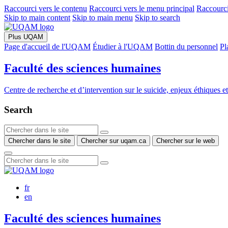
Raccourci vers le contenu
Raccourci vers le menu principal
Raccourci
Skip to main content
Skip to main menu
Skip to search
Plus UQAM
Page d'accueil de l'UQAM
Étudier à l'UQAM
Bottin du personnel
Pl
Faculté des sciences humaines
Centre de recherche et d’intervention sur le suicide, enjeux éthiques e
Search
Chercher dans le site
Chercher sur uqam.ca
Chercher sur le web
fr
en
Faculté des sciences humaines