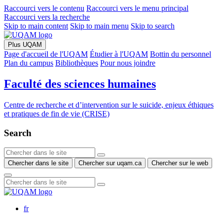
Raccourci vers le contenu
Raccourci vers le menu principal
Raccourci vers la recherche
Skip to main content
Skip to main menu
Skip to search
Plus UQAM
Page d'accueil de l'UQAM
Étudier à l'UQAM
Bottin du personnel
Plan du campus
Bibliothèques
Pour nous joindre
Faculté des sciences humaines
Centre de recherche et d’intervention sur le suicide, enjeux éthiques
et pratiques de fin de vie (CRISE)
Search
Chercher dans le site
Chercher sur uqam.ca
Chercher sur le web
fr