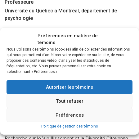
Professeure
Université du Québec à Montréal, département de
psychologie
Valérie Bourgeois-Guérin est professeure au département
Préférences en matière de
de psychologie de l’UQAM et psychologue clinicienne. Elle
témoins
a complété un doctorat en psychologie ainsi qu’une maîtrise
Nous utilisons des témoins (cookies) afin de collecter des informations
qui nous permettent d’améliorer votre expérience sur le site, de vous
en intervention sociale avec spécialisation en études sur la
proposer des contenus vidéo, d’analyser les statistiques de
mort à l’Université du Québec à Montréal. Elle a travaillé sur
fréquentation, etc. Vous pouvez personnaliser votre choix en
la souffrance chez les femmes âgées atteintes d’un cancer
sélectionnant « Préférences ».
incurable dans le cadre de sa thèse doctorale. Elle effectue
des projets de recherche qualitative portant sur le deuil, la
Autoriser les témoins
fin de vie et l’itinérance chez les aînés. Elle est également
Tout refuser
membre régulière de l’Équipe de recherche en partenariat
FRQSC Vieillissements, exclusions sociales et solidarités
Préférences
(VIES), du Réseau Québécois de Recherche sur le
Vieillissement, du Réseau québécois de recherche en
Politique de gestion des témoins
soins palliatifs et de fin de vie (RQSPAL) et de la Chaire de
Recherche sur le Vieillissement et la Diversité Citoyenne.