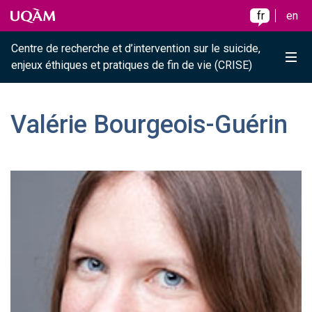
Raccourci vers le contenu
Raccourci vers le menu principal
Raccourci vers la recherche
Skip to main content
Skip to main menu
Skip to search
fr
en
Centre de recherche et d’intervention sur le suicide,
Me
enjeux éthiques et pratiques de fin de vie (CRISE)
Valérie Bourgeois-Guérin