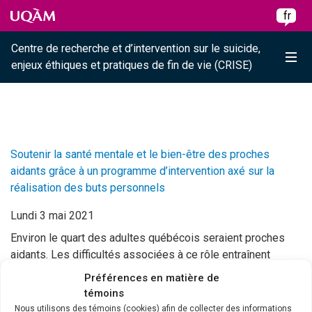
Raccourci vers le contenu
Raccourci vers le menu principal
Raccourci vers la recherche
Skip to main content
Skip to main menu
Skip to search
fr
Centre de recherche et d’intervention sur le suicide,
Me
enjeux éthiques et pratiques de fin de vie (CRISE)
Soutenir la santé mentale et le bien-être des proches
aidants grâce à un programme d’intervention axé sur la
réalisation des buts personnels
Lundi 3 mai 2021
Environ le quart des adultes québécois seraient proches
aidants. Les difficultés associées à ce rôle entraînent
souvent des impacts négatifs sur la santé physique et
Préférences en matière de
psychique (stress, anxiété, dépression, troubles du
témoins
sommeil, détresse) et sur le bien-être personnel des
Nous utilisons des témoins (cookies) afin de collecter des informations