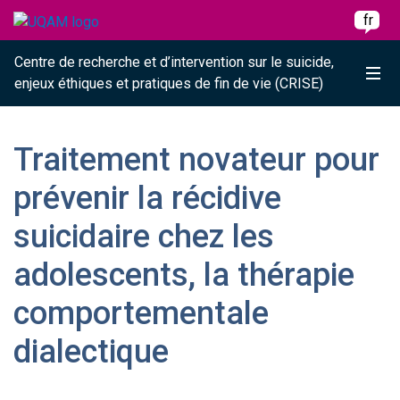
Raccourci vers le contenu
Raccourci vers le menu principal
Raccourci vers la recherche
Skip to main content
Skip to main menu
Skip to search
fr
Centre de recherche et d’intervention sur le suicide,
Me
enjeux éthiques et pratiques de fin de vie (CRISE)
Traitement novateur pour
prévenir la récidive
suicidaire chez les
adolescents, la thérapie
comportementale
dialectique