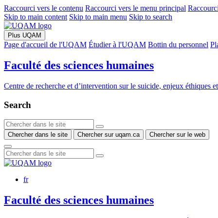
Raccourci vers le contenu
Raccourci vers le menu principal
Raccourci
Skip to main content
Skip to main menu
Skip to search
Plus UQAM
Page d'accueil de l'UQAM
Étudier à l'UQAM
Bottin du personnel
Pl
Faculté des sciences humaines
Centre de recherche et d’intervention sur le suicide, enjeux éthiques e
Search
Chercher dans le site
Chercher sur uqam.ca
Chercher sur le web
fr
Faculté des sciences humaines