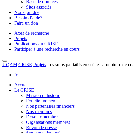
Base de données
Sites associés
Nous joindre
Besoin d’aide?
Faire un don
Axes de recherche
Projets
Publications du CRISE
Participer à une recherche en cours
UQAM
CRISE
Projets
Les soins palliatifs en scène: laboratoire de co-
fr
Accueil
Le CRISE
Mission et histoire
Fonctionnement
Nos partenaires financiers
Nos membres
Devenir membre
Organisations membres
Revue de presse
Stage postdoctoral