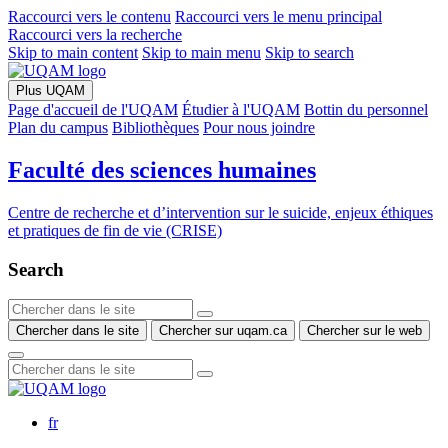
Raccourci vers le contenu
Raccourci vers le menu principal
Raccourci vers la recherche
Skip to main content
Skip to main menu
Skip to search
Plus UQAM
Page d'accueil de l'UQAM
Étudier à l'UQAM
Bottin du personnel
Plan du campus
Bibliothèques
Pour nous joindre
Faculté des sciences humaines
Centre de recherche et d’intervention sur le suicide, enjeux éthiques
et pratiques de fin de vie (CRISE)
Search
Chercher dans le site
Chercher sur uqam.ca
Chercher sur le web
fr