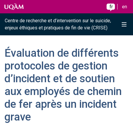
Raccourci vers le contenu
Raccourci vers le menu principal
Raccourci vers la recherche
Skip to main content
Skip to main menu
Skip to search
fr
en
Centre de recherche et d’intervention sur le suicide,
Me
enjeux éthiques et pratiques de fin de vie (CRISE)
Évaluation de différents
protocoles de gestion
d’incident et de soutien
aux employés de chemin
de fer après un incident
grave