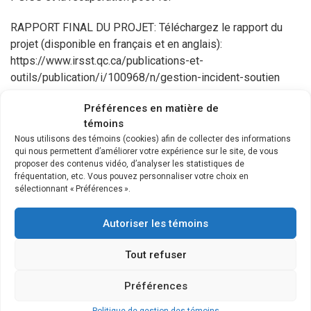
RAPPORT FINAL DU PROJET: Téléchargez le rapport du
projet (disponible en français et en anglais):
https://www.irsst.qc.ca/publications-et-
outils/publication/i/100968/n/gestion-incident-soutien
DOCUMENT DE SENSIBILISATION: Téléchargez le
Préférences en matière de
témoins
document synthèse de sensibilisation à l’intention des
Nous utilisons des témoins (cookies) afin de collecter des informations
utilisateurs de connaissance, « Prévenir les effets
qui nous permettent d’améliorer votre expérience sur le site, de vous
psychologiques négatifs chez les ingénieurs et les
proposer des contenus vidéo, d’analyser les statistiques de
conducteurs de locomotive »:
fréquentation, etc. Vous pouvez personnaliser votre choix en
sélectionnant « Préférences ».
https://www.irsst.qc.ca/publications-et-
outils/publication/i/101048
Autoriser les témoins
VIDÉO DE SYNTHÈSE – TRANSFERT DES
Tout refuser
CONNAISSANCES: Visionnez une vidéo dans laquelle
Cécile Bardon explique les différentes composantes à
Préférences
inclure dans un protocole de gestion d’incidents critiques
afin que celui-ci soit efficace: