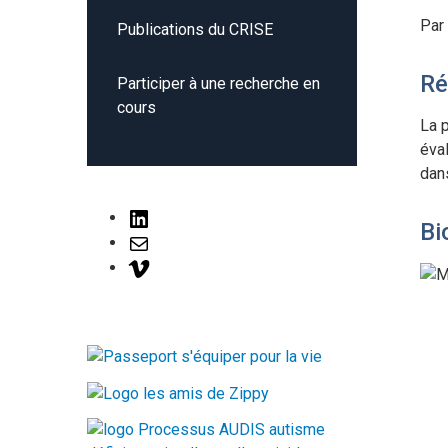
Par
Publications du CRISE
R
Participer à une recherche en
cours
La 
éva
dan
LinkedIn
Bi
Mail
Vimeo