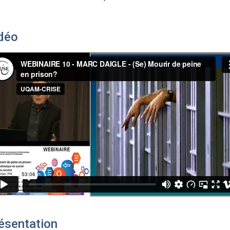
déo
ésentation