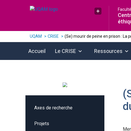
Raccourci vers le contenu
Raccourci vers le menu principal
Raccourci vers la recherche
Facult
Plus UQAM
Centr
éthiq
UQAM
CRISE
(Se) mourir de peine en prison : La 
Accueil
Le CRISE
Ressources
(
d
Axes de recherche
Projets
Mer