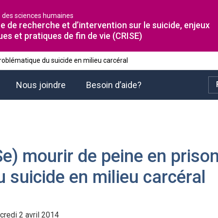
é des sciences humaines
e de recherche et d’intervention sur le suicide, enjeux
ues et pratiques de fin de vie (CRISE)
problématique du suicide en milieu carcéral
Nous joindre
Besoin d’aide?
Se) mourir de peine en priso
u suicide en milieu carcéral
credi 2 avril 2014