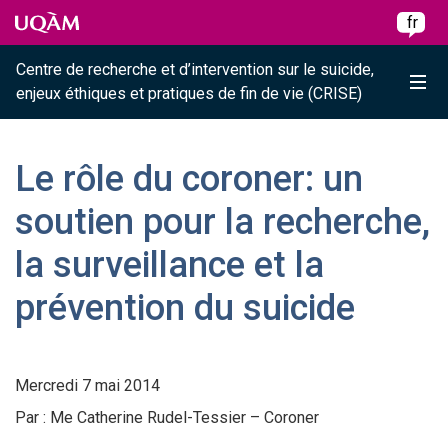
Raccourci vers le contenu
Raccourci vers le menu principal
Raccourci vers la recherche
Skip to main content
Skip to main menu
Skip to search
fr
Centre de recherche et d’intervention sur le suicide,
Me
enjeux éthiques et pratiques de fin de vie (CRISE)
Le rôle du coroner: un
soutien pour la recherche,
la surveillance et la
prévention du suicide
Mercredi 7 mai 2014
Par : Me Catherine Rudel-Tessier – Coroner