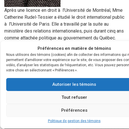
Après une licence en droit à l’Université de Montréal, Mme
Catherine Rudel-Tessier a étudié le droit international public
à l’Université de Paris. Elle a travaillé par la suite au
ministère des relations internationales, puis durant cinq ans
comme attachée politique au gouvernement du Québec.
À partir de 1985, Me Rudel-Tessier a occupé la fonction de
Préférences en matière de témoins
juge administratif d’abord à la Commission des affaires
Nous utilisons des témoins (cookies) afin de collecter des informations qui 
sociales (devenue par la suite une section du Tribunal
permettent d’améliorer votre expérience sur le site, de vous proposer des co
administratif du Québec) puis à la Régie de l’énergie.
vidéo, d’analyser les statistiques de fréquentation, etc. Vous pouvez personn
votre choix en sélectionnant « Préférences ».
En juin 2000, elle a été nommée coroner. Depuis, Me Rudel-
Tessier a tenu plusieurs enquêtes publiques et a investigué
Autoriser les témoins
plusieurs milliers de décès.
Tout refuser
Vidéo
Préférences
Politique de gestion des témoins