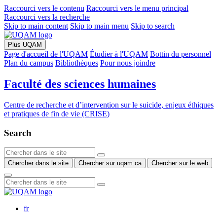
Raccourci vers le contenu
Raccourci vers le menu principal
Raccourci vers la recherche
Skip to main content
Skip to main menu
Skip to search
Plus UQAM
Page d'accueil de l'UQAM
Étudier à l'UQAM
Bottin du personnel
Plan du campus
Bibliothèques
Pour nous joindre
Faculté des sciences humaines
Centre de recherche et d’intervention sur le suicide, enjeux éthiques
et pratiques de fin de vie (CRISE)
Search
Chercher dans le site
Chercher sur uqam.ca
Chercher sur le web
fr