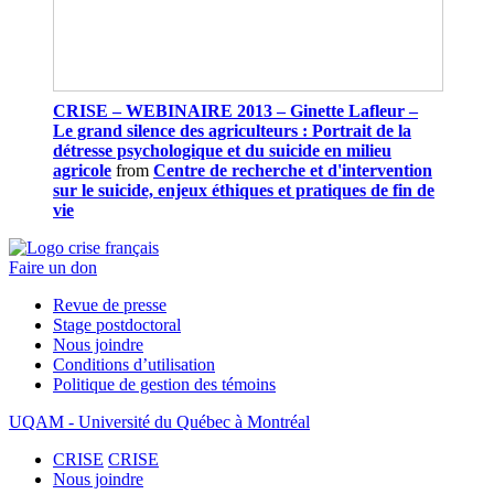
CRISE – WEBINAIRE 2013 – Ginette Lafleur –
Le grand silence des agriculteurs : Portrait de la
détresse psychologique et du suicide en milieu
agricole
from
Centre de recherche et d'intervention
sur le suicide, enjeux éthiques et pratiques de fin de
vie
Faire un don
Revue de presse
Stage postdoctoral
Nous joindre
Conditions d’utilisation
Politique de gestion des témoins
UQAM - Université du Québec à Montréal
CRISE
CRISE
Nous joindre