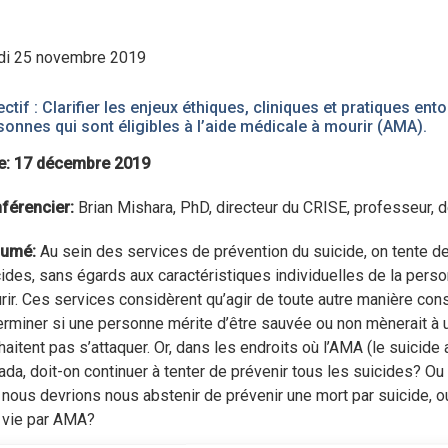
di 25 novembre 2019
ectif : Clarifier les enjeux éthiques, cliniques et pratiques en
sonnes qui sont éligibles à l’aide médicale à mourir (AMA).
e: 17 décembre 2019
férencier:
Brian Mishara, PhD, directeur du CRISE, professeur
umé:
Au sein des services de prévention du suicide, on tente de 
ides, sans égards aux caractéristiques individuelles de la perso
ir. Ces services considèrent qu’agir de toute autre manière const
erminer si une personne mérite d’être sauvée ou non mènerait à 
aitent pas s’attaquer. Or, dans les endroits où l’AMA (le suicide a
da, doit-on continuer à tenter de prévenir tous les suicides? Ou 
 nous devrions nous abstenir de prévenir une mort par suicide,
r vie par AMA?