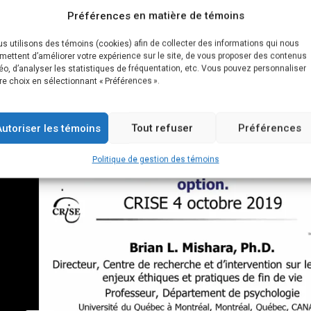
ebinaire explore s’il existe des justifications valables qui per
Préférences en matière de témoins
 demandent ou considèrent l’aide médicale à mourir, par rapport 
 question de savoir si, parfois, le suicide peut être rationnel 
s utilisons des témoins (cookies) afin de collecter des informations qui nous
mettent d’améliorer votre expérience sur le site, de vous proposer des contenus
 trouver un équilibre entre d’une part le respect de l’autonomie in
éo, d’analyser les statistiques de fréquentation, etc. Vous pouvez personnaliser
populations vulnérables.
re choix en sélectionnant « Préférences ».
Autoriser les témoins
Tout refuser
Préférences
Politique de gestion des témoins