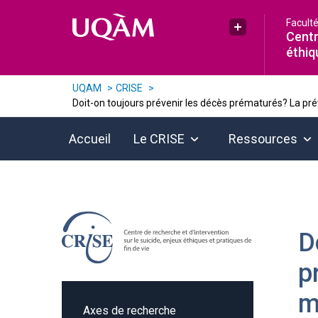
Raccourci vers le contenu
Raccourci vers le menu principal
Raccourci vers la recherche
Facult
Plus UQAM
Centr
éthiq
UQAM
CRISE
Doit-on toujours prévenir les décès prématurés? La prév
Accueil
Le CRISE
Ressources
D
p
m
Axes de recherche