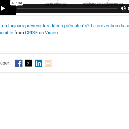
t-on toujours prévenir les décès prématurés? La prévention du su
ponible
from
CRISE
on
Vimeo
.
tager :