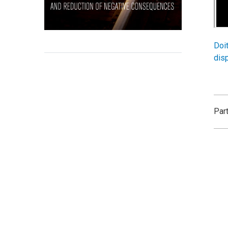
Doi
dis
Par