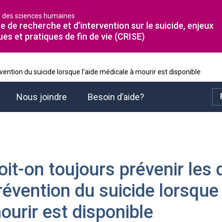
é des sciences humaines
e de recherche et d’intervention sur le suicide, enjeux
ues et pratiques de fin de vie (CRISE)
ention du suicide lorsque l’aide médicale à mourir est disponible
Nous joindre
Besoin d’aide?
oit-on toujours prévenir le
révention du suicide lorsque 
ourir est disponible