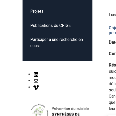
Projets
Lun
Publications du CRISE
Obj
per
Participer à une recherche en
Dat
cours
Con
Rés
suic
LinkedIn
mour
Mail
dét
Vimeo
souh
Cana
que
leu