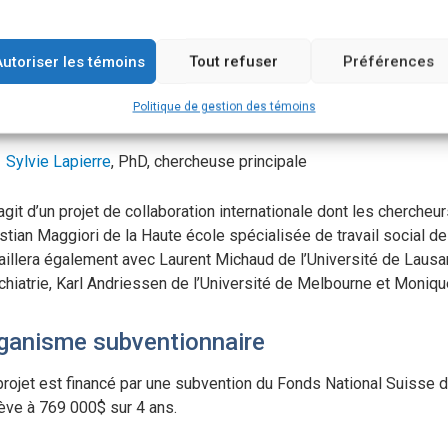
ie Lapierre, PhD, chercheuse principale
Autoriser les témoins
Tout refuser
Préférences
Politique de gestion des témoins
uipe de recherche
Sylvie Lapierre
, PhD, chercheuse principale
’agit d’un projet de collaboration internationale dont les cherche
stian Maggiori de la Haute école spécialisée de travail social d
vaillera également avec Laurent Michaud de l’Université de Lausa
chiatrie, Karl Andriessen de l’Université de Melbourne et Moniqu
ganisme subventionnaire
projet est financé par une subvention du Fonds National Suisse d
lève à 769 000$ sur 4 ans.