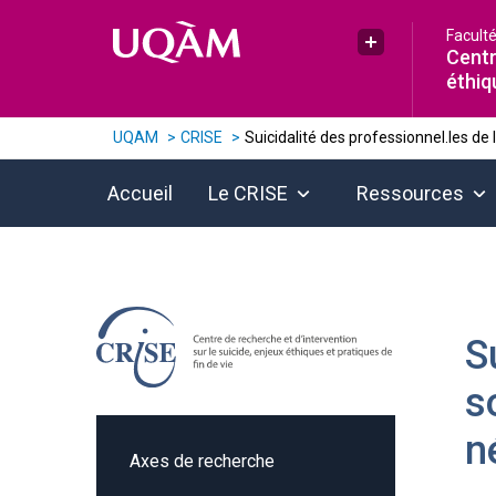
Raccourci vers le contenu
Raccourci vers le menu principal
Raccourci vers la recherche
Facult
Plus UQAM
Centr
éthiq
UQAM
CRISE
Suicidalité des professionnel.les de 
Accueil
Le CRISE
Ressources
S
s
n
Axes de recherche