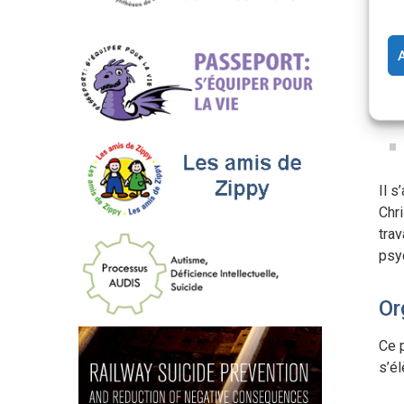
Sylv
Éq
Il s
Chri
tra
psy
Or
Ce 
s’é