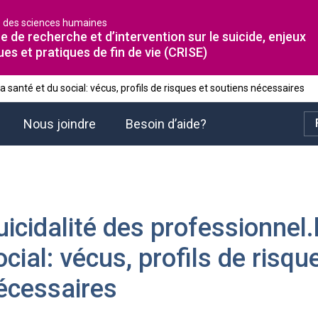
é des sciences humaines
e de recherche et d’intervention sur le suicide, enjeux
ues et pratiques de fin de vie (CRISE)
la santé et du social: vécus, profils de risques et soutiens nécessaires
Nous joindre
Besoin d’aide?
uicidalité des professionnel.
ocial: vécus, profils de risqu
écessaires