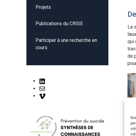
Projets
De
Publications du CRISE
La 
tau
Participer à une recherche en
qui 
cours
trav
de p
pour
LinkedIn
Mail
Vimeo
Nou
per
vid
vot