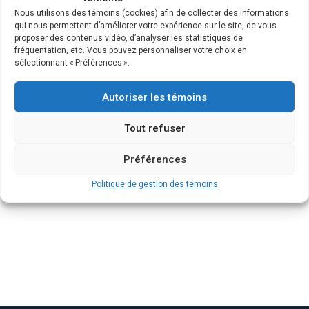
Mélanie Vachon, PhD, professeure de psychologie à
Nous utilisons des témoins (cookies) afin de collecter des informations
l’Université du Québec à Montréal et chercheuse au CRISE,
qui nous permettent d’améliorer votre expérience sur le site, de vous
proposer des contenus vidéo, d’analyser les statistiques de
a récemment obtenu une subvention du concours
fréquentation, etc. Vous pouvez personnaliser votre choix en
« Engagement » des Fonds de recherche Québec (FRQ).
sélectionnant « Préférences ».
D’un montant de 100 000$, cette subvention lui permettra
de procéder à la co-création d’une oeuvre théâtrale
Autoriser les témoins
d’éducation et de sensibilisation aux soins palliatifs.
Tout refuser
Toutes nos félicitations!
Préférences
Politique de gestion des témoins