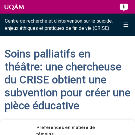
Raccourci vers le contenu
Raccourci vers le menu principal
Raccourci vers la recherche
Skip to main content
Skip to main menu
Skip to search
fr
Centre de recherche et d’intervention sur le suicide,
Me
enjeux éthiques et pratiques de fin de vie (CRISE)
Soins palliatifs en
théâtre: une chercheuse
du CRISE obtient une
subvention pour créer une
pièce éducative
Préférences en matière de
Vendredi 1 mai 2020
témoins