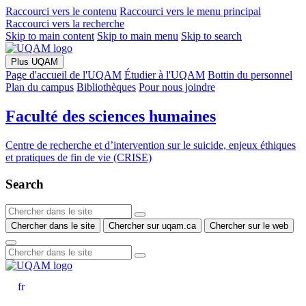
Raccourci vers le contenu
Raccourci vers le menu principal
Raccourci vers la recherche
Skip to main content
Skip to main menu
Skip to search
Plus UQAM
Page d'accueil de l'UQAM
Étudier à l'UQAM
Bottin du personnel
Plan du campus
Bibliothèques
Pour nous joindre
Faculté des sciences humaines
Centre de recherche et d’intervention sur le suicide, enjeux éthiques
et pratiques de fin de vie (CRISE)
Search
Chercher dans le site
Chercher sur uqam.ca
Chercher sur le web
fr