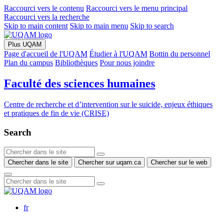
Raccourci vers le contenu
Raccourci vers le menu principal
Raccourci vers la recherche
Skip to main content
Skip to main menu
Skip to search
Plus UQAM
Page d'accueil de l'UQAM
Étudier à l'UQAM
Bottin du personnel
Plan du campus
Bibliothèques
Pour nous joindre
Faculté des sciences humaines
Centre de recherche et d’intervention sur le suicide, enjeux éthiques
et pratiques de fin de vie (CRISE)
Search
Chercher dans le site
Chercher sur uqam.ca
Chercher sur le web
fr