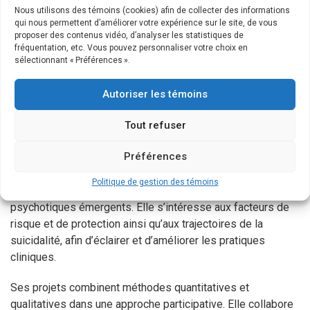
Professeure adjointe
Nous utilisons des témoins (cookies) afin de collecter des informations
qui nous permettent d’améliorer votre expérience sur le site, de vous
proposer des contenus vidéo, d’analyser les statistiques de
Roxanne Sicotte est psychoéducatrice et professeure
fréquentation, etc. Vous pouvez personnaliser votre choix en
adjointe à l’École de psychoéducation de l’Université de
sélectionnant « Préférences ».
Montréal. Elle possède une expérience clinique auprès
d’adultes vivant avec des problèmes de santé mentale,
Autoriser les témoins
notamment des troubles psychotiques, et a également agi
Tout refuser
comme formatrice en prévention du suicide.
Préférences
Son programme de recherche vise à mieux comprendre et
prévenir le suicide chez les jeunes vivant avec des troubles
Politique de gestion des témoins
mentaux, avec un intérêt particulier pour les troubles
psychotiques émergents. Elle s’intéresse aux facteurs de
risque et de protection ainsi qu’aux trajectoires de la
suicidalité, afin d’éclairer et d’améliorer les pratiques
cliniques.
Ses projets combinent méthodes quantitatives et
qualitatives dans une approche participative. Elle collabore