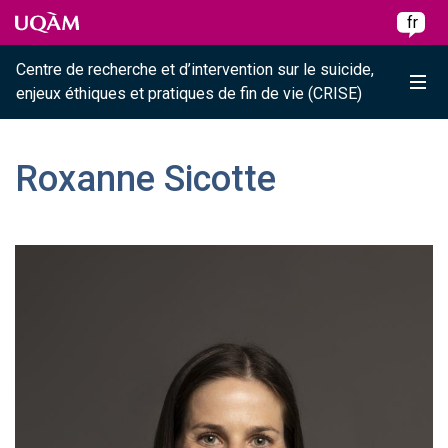
Raccourci vers le contenu
Raccourci vers le menu principal
Raccourci vers la recherche
Skip to main content
Skip to main menu
Skip to search
fr
Centre de recherche et d’intervention sur le suicide,
Me
enjeux éthiques et pratiques de fin de vie (CRISE)
Roxanne Sicotte