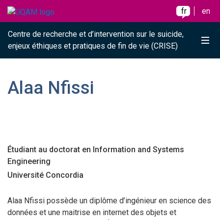
Raccourci vers le contenu
Raccourci vers le menu principal
Raccourci vers la recherche
Skip to main content
Skip to main menu
Skip to search
fr
en
Centre de recherche et d’intervention sur le suicide,
Me
enjeux éthiques et pratiques de fin de vie (CRISE)
Alaa Nfissi
Étudiant au doctorat en Information and Systems
Engineering
Université Concordia
Alaa Nfissi possède un diplôme d’ingénieur en science des
données et une maitrise en internet des objets et