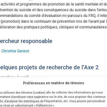
activités et programmes de promotion de la santé mentale et du b
tvention du suicide et des conséquences du suicide dans l’entou
ommandations du comité d’évaluation mi-parcours du FRQ, il intèg
 (promotion) dans le continuum de prévention mis de l’avant par 
élioration des pratiques politiques, cliniques et communautaires
ercheur responsable
Christine Genest
elques projets de recherche de l’Axe 2
ormations à venir)
Préférences en matière de témoins
ojets associés à l'axe
s utilisons des témoins (cookies) afin de collecter des informations qui nous
mettent d’améliorer votre expérience sur le site, de vous proposer des contenus
have_posts() ) : $query_projet->the_post(); ?>
éo, d’analyser les statistiques de fréquentation, etc. Vous pouvez personnaliser
re choix en sélectionnant « Préférences ».
Axe 2 – Interventions pour prévenir le suicide et ses conséqu