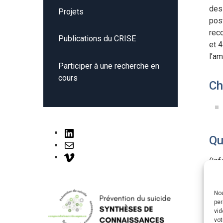
des 
Projets
pos
rec
Publications du CRISE
et 4
l’am
Participer à une recherche en
cours
Ch
LinkedIn
Qu
Mail
Vimeo
(Inf
Pr
Nou
per
vid
vot