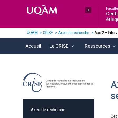
Raccourci vers le contenu
Raccourci vers le menu principal
Raccourci vers la recherche
Facult
Plus UQAM
Centr
éthiq
UQAM
CRISE
Axes de recherche
Axe 2 – Interv
Accueil
Le CRISE
Ressources
A
s
Axes de recherche
Cet