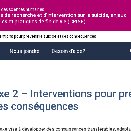
é des sciences humaines
e de recherche et d’intervention sur le suicide, enjeux
ues et pratiques de fin de vie (CRISE)
entions pour prévenir le suicide et ses conséquences
Nous joindre
Besoin d’aide?
xe 2 – Interventions pour pré
es conséquences
 axe vise à développer des connaissances transférables, adapta