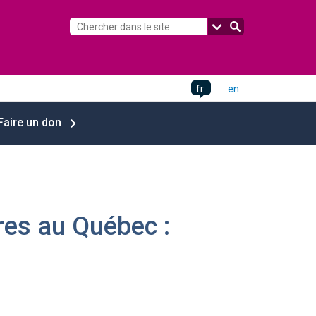
fr
en
Faire un don
res au Québec :