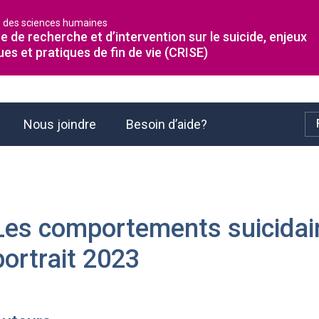
é des sciences humaines
e de recherche et d’intervention sur le suicide, enjeux
ues et pratiques de fin de vie (CRISE)
Nous joindre
Besoin d’aide?
Les comportements suicidai
portrait 2023