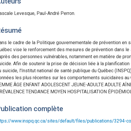
uteurs
ascale Levesque, Paul-André Perron.
Résumé
ans le cadre de la Politique gouvernementale de prévention en 
uébec vise le renforcement des mesures de prévention dans le 
uprès des personnes vulnérables, notamment en matière de prom
uicide. Afin de soutenir la prise de décision liée à la planification
u suicide, l’Institut national de santé publique du Québec (INSPQ
onnées les plus récentes sur les comportements suicidaire
EMME ÂGE ENFANT ADOLESCENT JEUNE-ADULTE ADULTE AÎNÉ
RÉVALENCE TENDANCE MOYEN HOSPITALISATION ÉPIDÉMIO
ublication complète
ttps://www.inspq.qc.ca/sites/default/files/publications/3294-