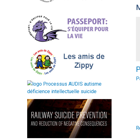
M
P
P
R