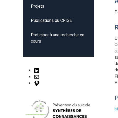
A
Projets
P
Publications du CRISE
Participer à une recherche en
D
cours
Q
a
s
d
LinkedIn
d
F
Mail
P
Vimeo
P
h