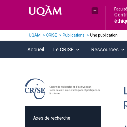
Raccourci vers le contenu
Raccourci vers le menu principal
Raccourci vers la recherche
Facult
Plus UQAM
Centr
éthiq
UQAM
CRISE
Publications
Une publication
Accueil
Le CRISE
Ressources
Axes de recherche