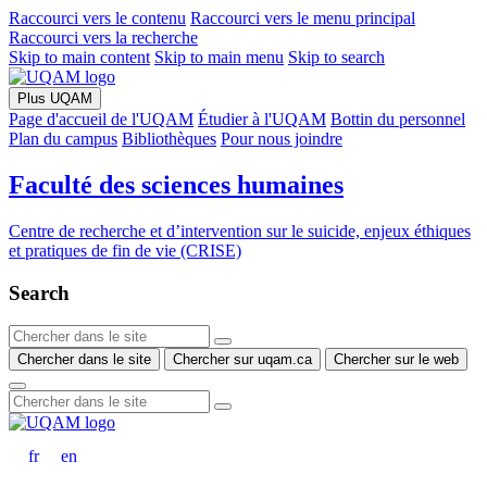
Raccourci vers le contenu
Raccourci vers le menu principal
Raccourci vers la recherche
Skip to main content
Skip to main menu
Skip to search
Plus UQAM
Page d'accueil de l'UQAM
Étudier à l'UQAM
Bottin du personnel
Plan du campus
Bibliothèques
Pour nous joindre
Faculté des sciences humaines
Centre de recherche et d’intervention sur le suicide, enjeux éthiques
et pratiques de fin de vie (CRISE)
Search
Chercher dans le site
Chercher sur uqam.ca
Chercher sur le web
fr
en