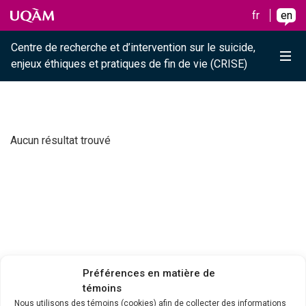
Raccourci vers le contenu
Raccourci vers le menu principal
Raccourci vers la recherche
Skip to main content
Skip to main menu
Skip to search
fr
en
Centre de recherche et d’intervention sur le suicide,
Me
enjeux éthiques et pratiques de fin de vie (CRISE)
Aucun résultat trouvé
Préférences en matière de
témoins
Nous utilisons des témoins (cookies) afin de collecter des informations