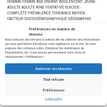
HOMME FEMME ÂGE ENFANT ADOLESCENT JEUNE-
ADULTE ADULTE AÎNÉ TENTATIVE SUICIDE-
COMPLÉTÉ PRÉVALENCE TENDANCE MOYEN
FACTEUR-SOCIODÉMOGRAPHIQUE GÉOGRAPHIE
ALCOOL TOXICOLOGIE ÉPIDÉMIOLOGIE
Préférences en matière de
ÉPIDÉMIOLOGIE-INTERNATIONALE
témoins
Nous utilisons des témoins (cookies) afin de collecter des informations
Publication complète
qui nous permettent d’améliorer votre expérience sur le site, de vous
proposer des contenus vidéo, d’analyser les statistiques de
fréquentation, etc. Vous pouvez personnaliser votre choix en
https://www.inspq.qc.ca/publications/2842
sélectionnant « Préférences ».
Membre(s) du CRISE ayant
Autoriser les témoins
participé à cette publication
Tout refuser
Pascale Lévesque
Préférences
Pascale.Levesque@inspq.qc.ca
Cookie policy