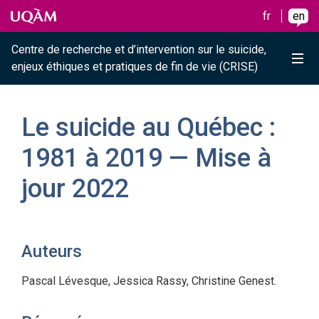
Raccourci vers le contenu
Raccourci vers le menu principal
Raccourci vers la recherche
Skip to main content
Skip to main menu
Skip to search
fr
en
Centre de recherche et d’intervention sur le suicide,
Me
enjeux éthiques et pratiques de fin de vie (CRISE)
Le suicide au Québec :
1981 à 2019 — Mise à
jour 2022
Auteurs
Pascal Lévesque, Jessica Rassy, Christine Genest.