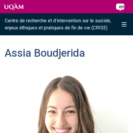
Raccourci vers le contenu
Raccourci vers le menu principal
Raccourci vers la recherche
Skip to main content
Skip to main menu
Skip to search
en
Centre de recherche et d’intervention sur le suicide,
Me
enjeux éthiques et pratiques de fin de vie (CRISE)
Assia Boudjerida