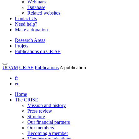
Webinars
Database
Related websites
Contact Us
Need help?
Make a donation
Research Areas
Projets
Publications du CRISE
UQAM
CRISE
Publications
A publication
fr
en
Home
The CRISE
Mission and history
Press review
Structure
Our financial partners
Our members
Becoming a member
Member organizations