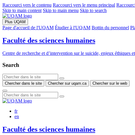
Raccourci vers le contenu
Raccourci vers le menu principal
Raccourci
Skip to main content
Skip to main menu
Skip to search
Plus UQAM
Page d'accueil de l'UQAM
Étudier à l'UQAM
Bottin du personnel
Pl
Faculté des sciences humaines
Centre de recherche et d’intervention sur le suicide, enjeux éthiques e
Search
Chercher dans le site
Chercher sur uqam.ca
Chercher sur le web
fr
en
Faculté des sciences humaines