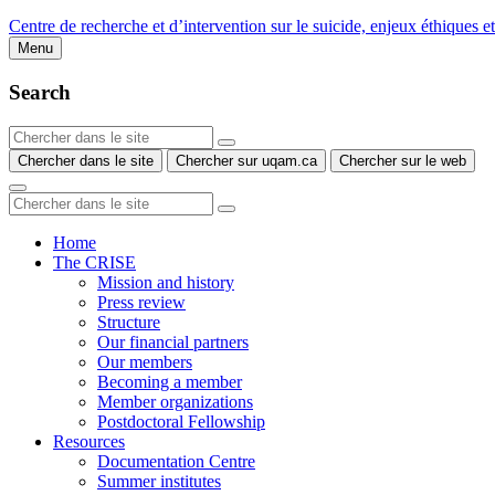
Centre de recherche et d’intervention sur le suicide, enjeux éthiques e
Menu
Search
Chercher dans le site
Chercher sur uqam.ca
Chercher sur le web
Home
The CRISE
Mission and history
Press review
Structure
Our financial partners
Our members
Becoming a member
Member organizations
Postdoctoral Fellowship
Resources
Documentation Centre
Summer institutes