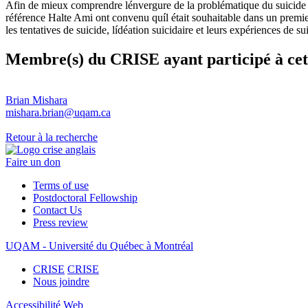
Afin de mieux comprendre lénvergure de la problématique du suicide 
référence Halte Ami ont convenu quíl était souhaitable dans un premie
les tentatives de suicide, lídéation suicidaire et leurs 
Membre(s) du CRISE ayant participé à cet
Brian Mishara
mishara.brian@uqam.ca
Retour à la recherche
Faire un don
Terms of use
Postdoctoral Fellowship
Contact Us
Press review
UQAM - Université du Québec à Montréal
CRISE
CRISE
Nous joindre
Accessibilité Web