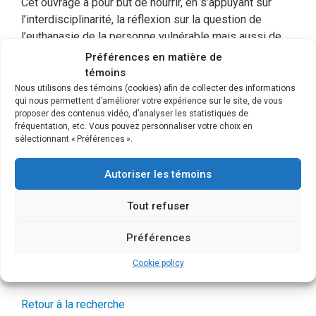
Cet ouvrage a pour but de nourrir, en s’appuyant sur
l’interdisciplinarité, la réflexion sur la question de
l’euthanasie de la personne vulnérable mais aussi de
celle qui n’est plus, ou pas, en mesure d’exprimer sa
Préférences en matière de
volonté de manière explicite. La vie d’une personne
témoins
devenue dramatiquement vulnérable – comme celle
Nous utilisons des témoins (cookies) afin de collecter des informations
qui nous permettent d’améliorer votre expérience sur le site, de vous
d’un malade atteint d’Alzheimer, d’un nouveau-né ou
proposer des contenus vidéo, d’analyser les statistiques de
d’une personne gravement handicapée – vaut-elle
fréquentation, etc. Vous pouvez personnaliser votre choix en
encore la peine d’être vécue ? Si cette personne est
sélectionnant « Préférences ».
capable de demander à être euthanasiée, peut-on, aux
deux plans, éthique et sociétal, accéder à sa requête et
Autoriser les témoins
la tuer ? Par ailleurs, comment se comporter avec
celles qui ne sont pas, ou plus, capables de formuler
Tout refuser
une telle demande ? Philosophes, économiste,
Préférences
sociologue, médecins, infirmière, théologien, apportent
leur contribution à cette réflexion sociétale.
Cookie policy
Retour à la recherche