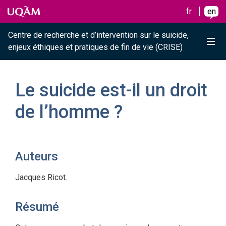
Raccourci vers le contenu
Raccourci vers le menu principal
Raccourci vers la recherche
Skip to main content
Skip to main menu
Skip to search
fr
en
Centre de recherche et d’intervention sur le suicide,
Me
enjeux éthiques et pratiques de fin de vie (CRISE)
Le suicide est-il un droit
de l’homme ?
Auteurs
Jacques Ricot.
Résumé