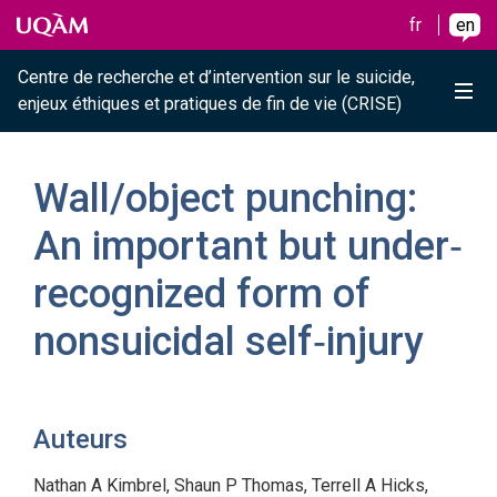
Raccourci vers le contenu
Raccourci vers le menu principal
Raccourci vers la recherche
Skip to main content
Skip to main menu
Skip to search
fr
en
Centre de recherche et d’intervention sur le suicide,
Me
enjeux éthiques et pratiques de fin de vie (CRISE)
Wall/object punching:
An important but under‐
recognized form of
nonsuicidal self‐injury
Auteurs
Nathan A Kimbrel, Shaun P Thomas, Terrell A Hicks,