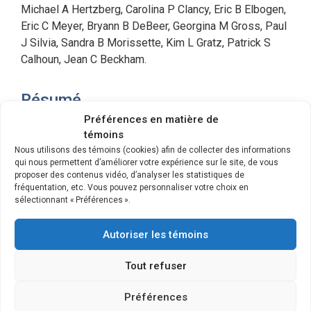
Michael A Hertzberg, Carolina P Clancy, Eric B Elbogen,
Eric C Meyer, Bryann B DeBeer, Georgina M Gross, Paul
J Silvia, Sandra B Morissette, Kim L Gratz, Patrick S
Calhoun, Jean C Beckham.
Résumé
Préférences en matière de
The present research investigated wall/object punching
témoins
as a form of nonsuicidal self‐injury (NSSI) among 1,143
Nous utilisons des témoins (cookies) afin de collecter des informations
veterans seeking treatment for posttraumatic stress
qui nous permettent d’améliorer votre expérience sur le site, de vous
proposer des contenus vidéo, d’analyser les statistiques de
disorder (PTSD). Wall/object punching was remarkably
fréquentation, etc. Vous pouvez personnaliser votre choix en
common in this sample (43%), and its inclusion in the
sélectionnant « Préférences ».
definition of NSSI increased estimated prevalence of
recent NSSI by 14%. As expected, wall/object punching
Autoriser les témoins
was strongly associated with other traditional forms of
NSSI, post‐NSSI relief, and suicide ideation. Male
Tout refuser
veterans and veterans with PTSD were significantly
more likely to engage in wall/object punching than
Préférences