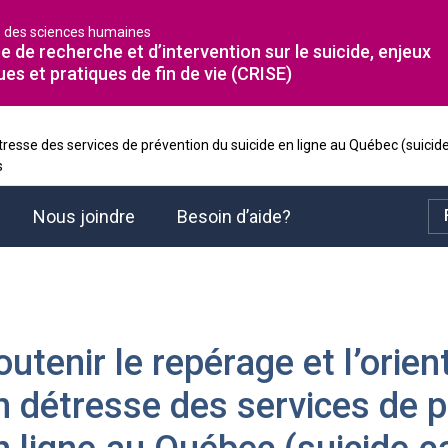
é des sciences humaines
e de recherche et d’intervention sur le suicide, enjeux
ues et pratiques de fin de vie (CRISE)
détresse des services de prévention du suicide en ligne au Québec (suicid
s
Nous joindre
Besoin d’aide?
outenir le repérage et l’orien
n détresse des services de p