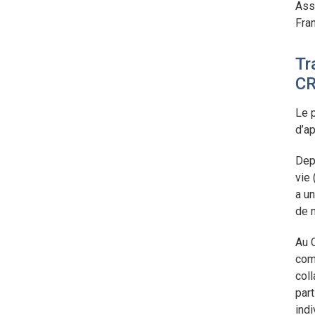
Ass
Fran
Tr
CR
Le p
d’a
Depu
vie
a un
de m
Au 
com
coll
part
indi