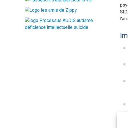
psyc
SIDA
l’a
Im