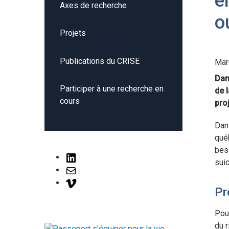
e
Axes de recherche
o
Projets
Publications du CRISE
Mar
Dan
Participer à une recherche en
de 
cours
pro
Dan
québ
beso
LinkedIn
sui
Mail
Vimeo
Pr
Pour
du r