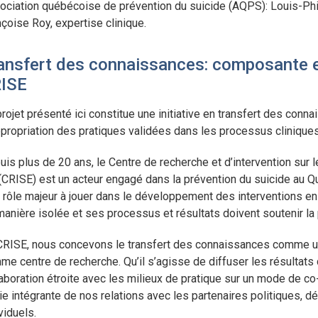
ociation québécoise de prévention du suicide (AQPS): Louis-Phil
çoise Roy, expertise clinique.
ansfert des connaissances: composante es
ISE
rojet présenté ici constitue une initiative en transfert des connai
ppropriation des pratiques validées dans les processus cliniques
is plus de 20 ans, le Centre de recherche et d’intervention sur l
 (CRISE) est un acteur engagé dans la prévention du suicide au 
 rôle majeur à jouer dans le développement des interventions en 
anière isolée et ses processus et résultats doivent soutenir la 
CRISE, nous concevons le transfert des connaissances comme un
me centre de recherche. Qu’il s’agisse de diffuser les résultats
aboration étroite avec les milieux de pratique sur un mode de co
ie intégrante de nos relations avec les partenaires politiques, d
viduels.