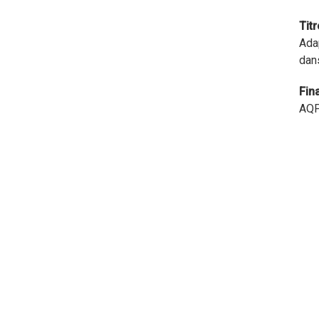
Tit
Adap
dan
Fin
AQP