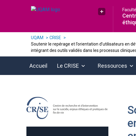
Raccourci vers le contenu
Raccourci vers le menu principal
Raccourci vers la recherche
Facult
Plus UQAM
Centr
éthiq
UQAM
CRISE
Soutenir le repérage et l’orientation d’utilisateurs en 
intégrant des outils validés dans les processus clinique
Accueil
Le CRISE
Ressources
S
e