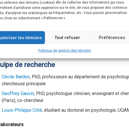
s utilisons des témoins (cookies) afin de collecter des informations qui nous
s de recherche du CRISE
mettent d’améliorer votre expérience sur le site, de vous proposer des contenus
éo, d’analyser les statistiques de fréquentation, etc. Vous pouvez personnaliser
Axe 2 – Interventions pour prévenir le suicide et ses conséqu
re choix en sélectionnant « Préférences ».
Axe 3 – Nouvelles technologies en prévention du suicide
Autoriser les témoins
Tout refuser
Préférences
ile Bardon, PhD, chercheuse principale
Politique de gestion des témoins
uipe de recherche
Cécile Bardon
, PhD, professeure au département de psychologi
chercheuse principale
Geoffrey Gauvin
, PhD, psychologue clinicien, enseignant et ch
(Paris), co-chercheur
Louis-Philippe Côté
, étudiant au doctorat en psychologie, UQA
laborateurs