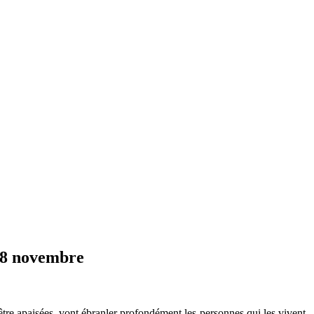
 18 novembre
être apaisées, vont ébranler profondément les personnes qui les vivent.