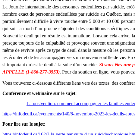
La Journée internationale des personnes endeuillées par suicide, créée
nombre exact de personnes endeuillées par suicide au Québec, mais n
particulièrement difficile à vivre touche entre 5 000 et 10 000 perso
qui suit la mort d’un proche s’ajoutent des conditions spécifiques a
Souvent le deuil qui en résulte est traumatique. Lorsque cela arrive,
presque toujours de la culpabilité et provoque souvent une stigmatisat
même de revivre après ce type de deuil dans la mesure où les personne
les écouter et de les accompagner vers un nouveau souffle de vie. En s
si important qu’est le deuil à la suite d’un suicide.
Si vous êtes une 
APPELLE (1-866-277-3553)
. Pour du soutien en ligne, vous pouvez 
Vous trouverez ci-dessous différents liens vers des textes, des confér
Conférence et webinaire sur le sujet
:
La postvention: comment accompagner les familles endeui
https://infodeuil.ca/evenements/140/6-novembre-2023-les-deuils-apre
Pour lire sur le sujet
:
https://infodeuil.ca/162/3-la-perte-par-suite-d-un-suicide/chronique.ht