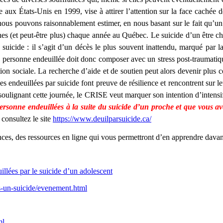
 aux États-Unis en 1999, vise à attirer l’attention sur la face cachée 
ous pouvons raisonnablement estimer, en nous basant sur le fait qu’un
nnes (et peut-être plus) chaque année au Québec. Le suicide d’un être ch
u suicide : il s’agit d’un décès le plus souvent inattendu, marqué par 
 la personne endeuillée doit donc composer avec un stress post-traumatiq
ion sociale. La recherche d’aide et de soutien peut alors devenir plus c
s endeuillées par suicide font preuve de résilience et rencontrent sur 
oulignant cette journée, le CRISE veut marquer son intention d’intensifi
personne endeuillées à la suite du suicide d’un proche et que vous a
consultez le site
https://www.deuilparsuicide.ca/
ences, des ressources en ligne qui vous permettront d’en apprendre davant
llées par le suicide d’un adolescent
s-un-suicide/evenement.html
ml