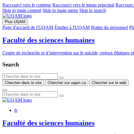
Raccourci vers le contenu
Raccourci vers le menu principal
Raccourci
Skip to main content
Skip to main menu
Skip to search
Plus UQAM
Page d'accueil de l'UQAM
Étudier à l'UQAM
Bottin du personnel
Pl
Faculté des sciences humaines
Centre de recherche et d’intervention sur le suicide, enjeux éthiques e
Search
Chercher dans le site
Chercher sur uqam.ca
Chercher sur le web
fr
Faculté des sciences humaines