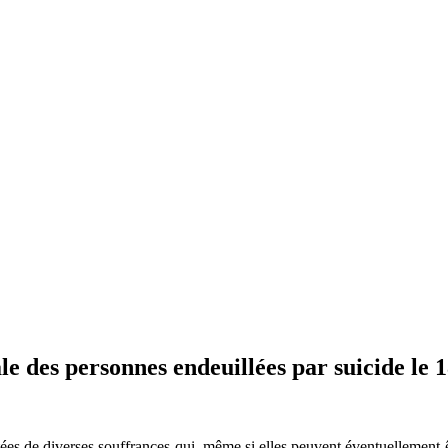
le des personnes endeuillées par suicide le
intées de diverses souffrances qui, même si elles peuvent éventuellement 