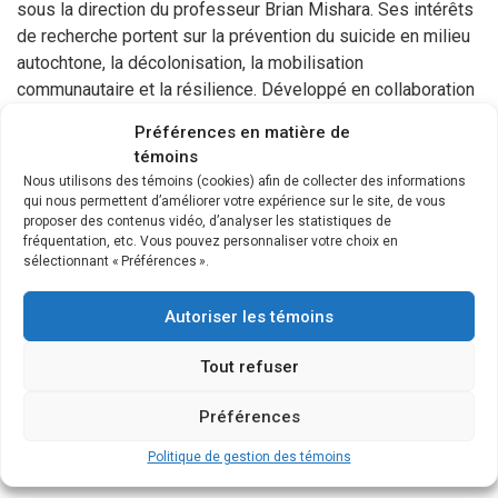
sous la direction du professeur Brian Mishara. Ses intérêts
de recherche portent sur la prévention du suicide en milieu
autochtone, la décolonisation, la mobilisation
communautaire et la résilience. Développé en collaboration
avec les habitants de Pangnirtung et d’Arviat, au Nunavut,
Préférences en matière de
son projet doctoral vise à explorer les facteurs qui
témoins
favorisent la résilience des jeunes Inuits à risque suicidaire
Nous utilisons des témoins (cookies) afin de collecter des informations
au Nunavut. Le projet a pour objectif de dresser un portrait
qui nous permettent d’améliorer votre expérience sur le site, de vous
exhaustif des facteurs de protection et des stratégies
proposer des contenus vidéo, d’analyser les statistiques de
fréquentation, etc. Vous pouvez personnaliser votre choix en
d’adaptation afin d’aider au développement de plans de
sélectionnant « Préférences ».
prévention du suicide locaux et régionaux, ancrés dans la
culture inuite et répondant aux besoins identifiés par les
Autoriser les témoins
membres des communautés.
Tout refuser
Thèmes d'intérêt
Préférences
Sujet 1 : Suicide
Politique de gestion des témoins
Sujet 2 : Autochtone