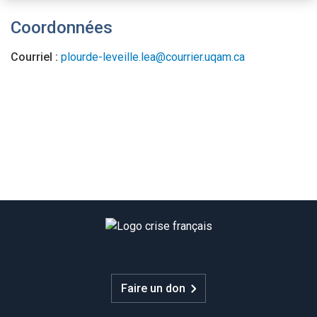
Coordonnées
Courriel :
plourde-leveille.lea@courrier.uqam.ca
Faire un don