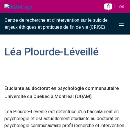
Raccourci vers le contenu
Raccourci vers le menu principal
Raccourci vers la recherche
Skip to main content
Skip to main menu
Skip to search
fr
en
Centre de recherche et d’intervention sur le suicide,
Me
enjeux éthiques et pratiques de fin de vie (CRISE)
Léa Plourde-Léveillé
Étudiante au doctorat en psychologie communautaire
Université du Québec à Montréal (UQAM)
Léa Plourde-Léveillé est détentrice d’un baccalauréat en
psychologie et est actuellement étudiante au doctorat en
psychologie communautaire profil recherche et intervention