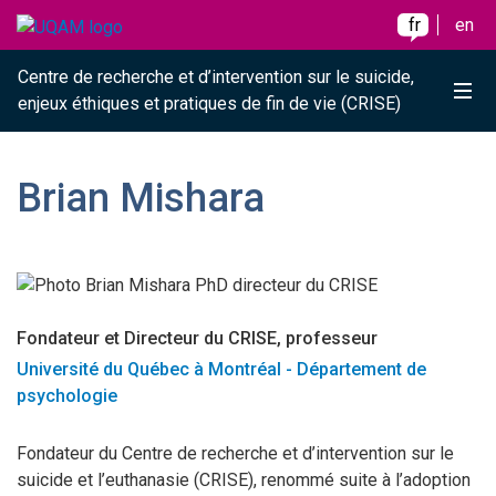
Raccourci vers le contenu
Raccourci vers le menu principal
Raccourci vers la recherche
Skip to main content
Skip to main menu
Skip to search
fr
en
Centre de recherche et d’intervention sur le suicide,
Me
enjeux éthiques et pratiques de fin de vie (CRISE)
Brian Mishara
Fondateur et Directeur du CRISE, professeur
Université du Québec à Montréal - Département de
psychologie
Fondateur du Centre de recherche et d’intervention sur le
suicide et l’euthanasie (CRISE), renommé suite à l’adoption