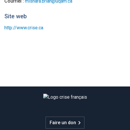
Courriel :
mishara.brian@uqam.ca
Site web
http://www.crise.ca
Faire un don