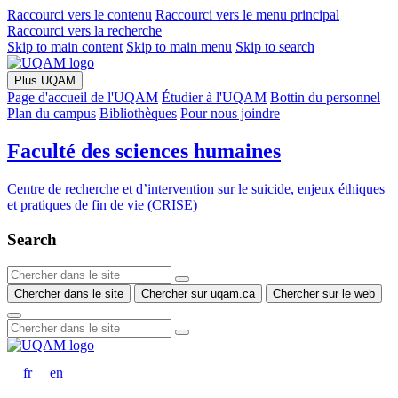
Raccourci vers le contenu
Raccourci vers le menu principal
Raccourci vers la recherche
Skip to main content
Skip to main menu
Skip to search
Plus UQAM
Page d'accueil de l'UQAM
Étudier à l'UQAM
Bottin du personnel
Plan du campus
Bibliothèques
Pour nous joindre
Faculté des sciences humaines
Centre de recherche et d’intervention sur le suicide, enjeux éthiques
et pratiques de fin de vie (CRISE)
Search
Chercher dans le site
Chercher sur uqam.ca
Chercher sur le web
fr
en