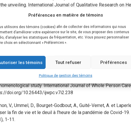
the unveiling. International Journal of Qualitative Research on He
ps://doi.org/10.1080/17482631.2021.1971597
Préférences en matière de témoins
é-Verret, A., Vachon, M., Ummel, D., Lessard, E. et Francoeur-Car
s utilisons des témoins (cookies) afin de collecter des informations qui nous
s une compréhension de l’expérience de proches aidants à la lum
mettent d’améliorer votre expérience sur le site, de vous proposer des contenus
éo, d’analyser les statistiques de fréquentation, etc. Vous pouvez personnaliser
Cahiers francophones de soins palliatifs, 21(1), 1-15.
re choix en sélectionnant « Préférences ».
on, M. et Guité-Verret, A. (2020). From powerlessness to recognit
rience of suffering. International Journal of Qualitative Studies 
Autoriser les témoins
Tout refuser
Préférences
ps://doi.org/10.1080/17482631.2020.1852362
Politique de gestion des témoins
on, M., Goyette, C. et Guité-Verret, A. (2020). Presence and the pa
nomenological study. International Journal of Whole Person Care,
ps://doi.org/10.26443/ijwpc.v7i2.238
on, V., Ummel, D., Bourget-Godbout, A., Guité-Verret, A. et Laperl
er la fin de vie et le deuil à l’heure de la pandémie de Covid-19
), 1-11.