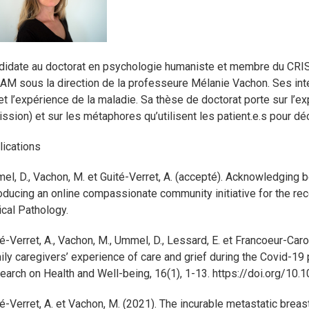
didate au doctorat en psychologie humaniste et membre du CRISE
QAM sous la direction de la professeure Mélanie Vachon. Ses inté
et l’expérience de la maladie. Sa thèse de doctorat porte sur l’e
ssion) et sur les métaphores qu’utilisent les patient.e.s pour déc
lications
el, D., Vachon, M. et Guité-Verret, A. (accepté). Acknowledging
oducing an online compassionate community initiative for the rec
ical Pathology.
é-Verret, A., Vachon, M., Ummel, D., Lessard, E. et Francoeur-Car
ly caregivers’ experience of care and grief during the Covid-19 p
earch on Health and Well-being, 16(1), 1-13. https://doi.org/
é-Verret, A. et Vachon, M. (2021). The incurable metastatic brea