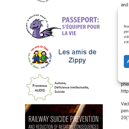
and 
htt
Guit
Nou
ver
per
vid
Les 
vot
Vach
expe
htt
Vach
phe
htt
Vach
pens
20(1