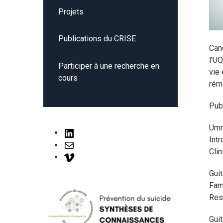
Projets
Publications du CRISE
Can
l’U
Participer à une recherche en
vie 
cours
rémi
Pub
Umm
LinkedIn
Intr
Mail
Clin
Vimeo
Guit
Fami
Res
Guit