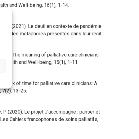
alth and Well-being, 16(1), 1-14.
ron, C. (2021). Le deuil en contexte de pandémie :
ière des métaphores présentes dans leur récit.
ion: The meaning of palliative care clinicians’
in Health and Well-being, 15(1), 1-11.
radox of time for palliative care clinicians: A
 7(2), 13-25.
e, P. (2020). Le projet J’accompagne : panser et
. Les Cahiers francophones de soins palliatifs,