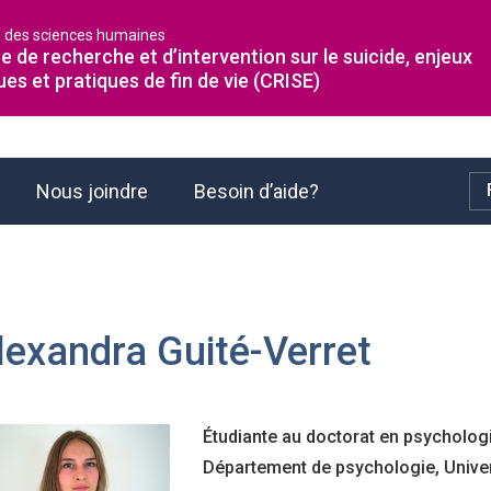
é des sciences humaines
e de recherche et d’intervention sur le suicide, enjeux
ues et pratiques de fin de vie (CRISE)
Nous joindre
Besoin d’aide?
lexandra Guité-Verret
Étudiante au doctorat en psycholog
Département de psychologie, Unive