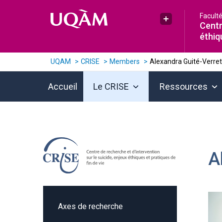
Raccourci vers le contenu
Raccourci vers le menu principal
Raccourci vers la recherche
Facult
Plus UQAM
Centr
éthiq
UQAM
CRISE
Members
Alexandra Guité-Verret
Accueil
Le CRISE
Ressources
A
Axes de recherche