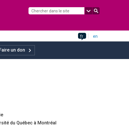
fr
en
Faire un don
ie
rsité du Québec à Montréal