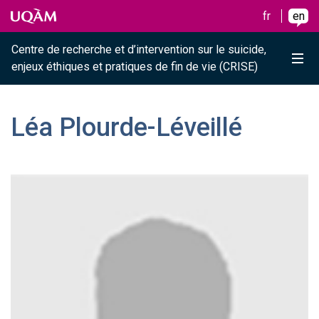
Raccourci vers le contenu
Raccourci vers le menu principal
Raccourci vers la recherche
Skip to main content
Skip to main menu
Skip to search
fr
en
Centre de recherche et d’intervention sur le suicide,
Me
enjeux éthiques et pratiques de fin de vie (CRISE)
Léa Plourde-Léveillé