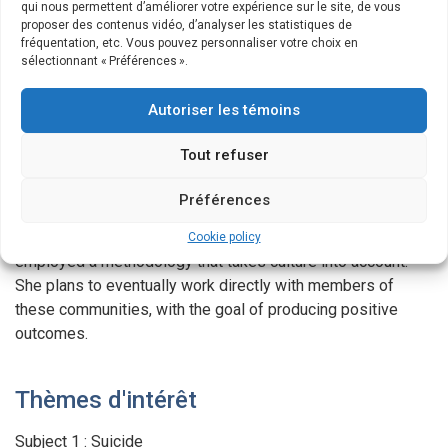
qui nous permettent d’améliorer votre expérience sur le site, de vous
In September 2015, Léa Plourde-Léveillé pursued her
proposer des contenus vidéo, d’analyser les statistiques de
fréquentation, etc. Vous pouvez personnaliser votre choix en
academic studies in Psychology by embarking on a PhD at
sélectionnant « Préférences ».
Université du Québec à Montréal (research and intervention
in the community section), under the direction of Professor
Autoriser les témoins
Brian Mishara. Her objective is to develop an expertise on
Indigenous communities in Canada. Her doctoral research
Tout refuser
will address the difficulties encountered by young members
of these communities, particularly with respect to suicide.
Préférences
Despite a critical mass of research that has already been
conducted among Indigenous people, very little of it has
Cookie policy
employed a methodology that takes culture into account.
She plans to eventually work directly with members of
these communities, with the goal of producing positive
outcomes.
Thèmes d'intérêt
Subject 1 : Suicide